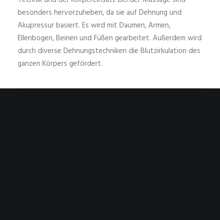
Technik und der Körpereinsatz bei der Massage sind
besonders hervorzuheben, da sie auf Dehnung und
Akupressur basiert. Es wird mit Daumen, Armen,
Ellenbogen, Beinen und Füßen gearbeitet. Außerdem wird
durch diverse Dehnungstechniken die Blutzirkulation des
ganzen Körpers gefördert.